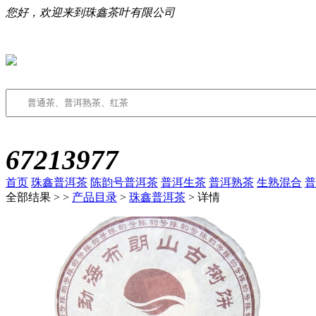
您好，欢迎来到珠鑫茶叶有限公司
67213977
首页
珠鑫普洱茶
陈韵号普洱茶
普洱生茶
普洱熟茶
生熟混合
普
全部结果 >
>
产品目录
>
珠鑫普洱茶
> 详情