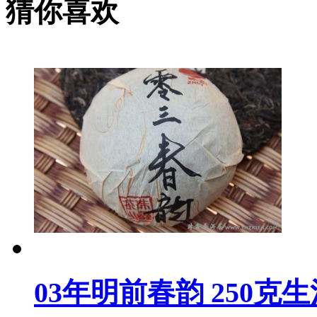
猜你喜欢
03年明前春韵 250克