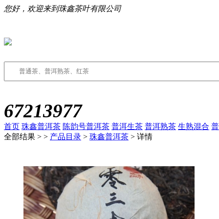
您好，欢迎来到珠鑫茶叶有限公司
67213977
首页
珠鑫普洱茶
陈韵号普洱茶
普洱生茶
普洱熟茶
生熟混合
普
全部结果 >
>
产品目录
>
珠鑫普洱茶
> 详情