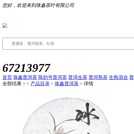
您好，欢迎来到珠鑫茶叶有限公司
67213977
首页
珠鑫普洱茶
陈韵号普洱茶
普洱生茶
普洱熟茶
生熟混合
普
全部结果 >
>
产品目录
>
珠鑫普洱茶
> 详情