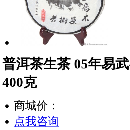
普洱茶生茶 05年易
400克
商城价：
点我咨询