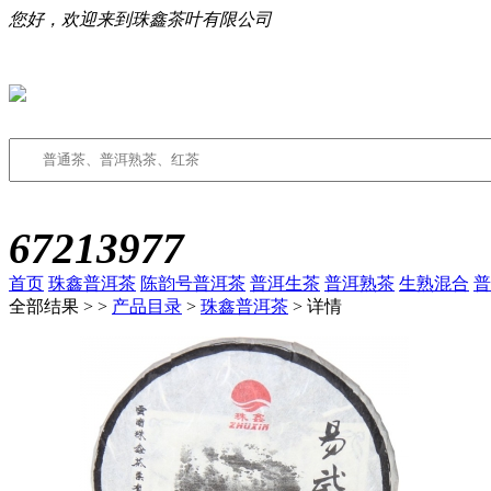
您好，欢迎来到珠鑫茶叶有限公司
67213977
首页
珠鑫普洱茶
陈韵号普洱茶
普洱生茶
普洱熟茶
生熟混合
普
全部结果 >
>
产品目录
>
珠鑫普洱茶
> 详情