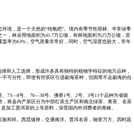
环境，是一个天然的“纯氧吧”。境内有季节性雨林、半常绿季
，林业用地面积为41.7万公顷，有林地面积为25万公顷，苏
盖率为63%，空气质量非常好，同时，空气湿度也较大，常年
选择和人工选择，形成许多具有独特的植物学特征的地方品种，
一不可分性，即使有些茶区引进勐海茶种，但因带不走勐海的自
73—8号、 76—38号、佛香1号、2号、3号11个品种为省级
类，将县内产茶区分为中部红茶主产区和南北绿茶、青茶、名茶
，是加工普洱茶的上等原料，深受国内外消费者的青睐。
，百族和祥。西昆缅掸，交通南洋。普洱名茶，驰誉万方。四时蔬