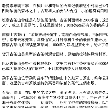
老曼峨布朗古寨，在贝叶经和寺里的石碑记载着这个村寨已经有
四周浓密的森林之中，古茶树大的要3人合抱，小的也有碗口
班章古茶山曾经是布朗族居住地。古茶树面积有2000多亩，
来”， 味道非常霸气，苦味重回甘好，10多泡都还有芳香的
南糯山古茶山：“采茶拨玛云雾中，南糯白毫香气浓。欲问香气
密，常年云雾笼罩，具有适宜大叶种茶树生长的最佳生态环境。
南糯古茶山并继续垦殖茶园。 800年的栽培型茶树王，见证
贺开古茶山是典型的古茶树观赏园林，原始的拉祜族风情村寨。
巴达古茶山是野生茶树群落区，这里共有野生茶树资源近6000
已成为茶界公认的“茶神”，不计其数的茶人拜祭求佑。
勐宋古茶山位于勐海县东部绵延崇山中的勐宋古茶山，终年云雾
亩，这里的古树茶以独特的高香和浓郁的茶气走俏市场。
石头、蹄印，在历史的尘埃之中，渐渐湮没。只有深入探寻久
勐海县），佛海23个 茶庄年产紧茶出口量达4万担，并开辟
海开办现代化茶厂——勐海茶厂，积淀了67年的制茶底蕴。以
累了丰硕的科研成果。这些，都是对勐海普洱茶独特的地理特征