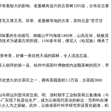
有着较大的影响。老曼峨有连片的古茶树3205亩，分布在古寨
茸毛又厚又亮。班章、老曼峨等地的古茶，其特点是“苦尽甘
味重的生动描写。南糯山平均海拔1400米，山高谷深，植被茂
技术为诸葛孔明所授。1100多年前，僾尼人（哈尼族）继承了
树形奇美，好像一座自然天成的园林，令人流连忘返。
所有茶人朝拜的第一县。杭州中国茶叶博物馆内这颗茶树的照片，早
久的古茶区之一，拥有茶园面积3.3万亩，古茶园3800
由马帮运到普洱府交易。明、清时期手工业制茶商云集佛海（今
山办厂实现了机器化生产，成为云南现代茶业的标志；范和钧在佛
，多少人为之探秘。此外，云南省茶叶科学研究所设置在勐海，积