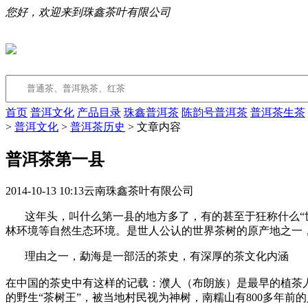
您好，欢迎来到珠鑫茶叶有限公司
首页
普洱文化
产品目录
珠鑫普洱茶
陈韵号普洱茶
普洱茶生茶
>
普洱文化
>
普洱茶历史
> 文章内容
普洱茶第一县
2014-10-13 10:13
云南珠鑫茶叶有限公司
这年头，叫什么第一县的地方多了，有的甚至于狂称什么“世
林环境等自然生态环境。是世人公认的世界茶树的原产地之一
理由之一，勐海是一部活的茶史，有深厚的茶文化内涵
在中国的茶史中有这样的记载：濮人（布朗族）是最早的植茶
的野生“茶树王”，被当地村民视为神树，南糯山有800多年前