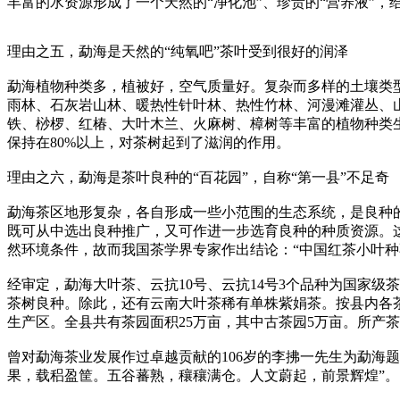
丰富的水资源形成了一个天然的“净化池”、珍贵的“营养液”，
理由之五，勐海是天然的“纯氧吧”茶叶受到很好的润泽
勐海植物种类多，植被好，空气质量好。复杂而多样的土壤类
雨林、石灰岩山林、暖热性针叶林、热性竹林、河漫滩灌丛、山
铁、桫椤、红椿、大叶木兰、火麻树、樟树等丰富的植物种类
保持在80%以上，对茶树起到了滋润的作用。
理由之六，勐海是茶叶良种的“百花园”，自称“第一县”不足奇
勐海茶区地形复杂，各自形成一些小范围的生态系统，是良种
既可从中选出良种推广，又可作进一步选育良种的种质资源。
然环境条件，故而我国茶学界专家作出结论：“中国红茶小叶种
经审定，勐海大叶茶、云抗10号、云抗14号3个品种为国家级茶树良
茶树良种。除此，还有云南大叶茶稀有单株紫娟茶。按县内各
生产区。全县共有茶园面积25万亩，其中古茶园5万亩。所产
曾对勐海茶业发展作过卓越贡献的106岁的李拂一先生为勐海
果，载稆盈筐。五谷蕃熟，穰穰满仓。人文蔚起，前景辉煌”。