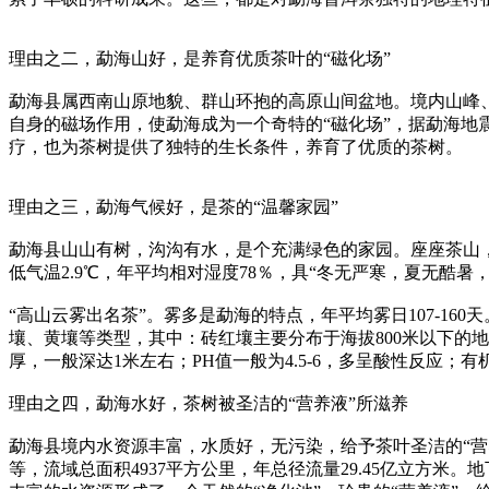
理由之二，勐海山好，是养育优质茶叶的“磁化场”
勐海县属西南山原地貌、群山环抱的高原山间盆地。境内山峰
自身的磁场作用，使勐海成为一个奇特的“磁化场”，据勐海地
疗，也为茶树提供了独特的生长条件，养育了优质的茶树。
理由之三，勐海气候好，是茶的“温馨家园”
勐海县山山有树，沟沟有水，是个充满绿色的家园。座座茶山，点
低气温2.9℃，年平均相对湿度78％，具“冬无严寒，夏无
“高山云雾出名茶”。雾多是勐海的特点，年平均雾日107-1
壤、黄壤等类型，其中：砖红壤主要分布于海拔800米以下的地
厚，一般深达1米左右；PH值一般为4.5-6，多呈酸性反应
理由之四，勐海水好，茶树被圣洁的“营养液”所滋养
勐海县境内水资源丰富，水质好，无污染，给予茶叶圣洁的“营养
等，流域总面积4937平方公里，年总径流量29.45亿立方米。