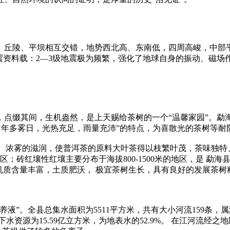
、丘陵、平坝相互交错，地势西北高、东南低，四周高峻，中部
震资料载：2—3级地震极为频繁，强化了地球自身的振动、磁场
缀其间，生机盎然，是上天赐给茶树的一个“温馨家园”。勐海气候
酷暑，年多雾日，光热充足，雨量充沛”的特点，为喜散光的茶树等
60天。浓雾的滋润，使普洱茶的原料大叶茶得以枝繁叶茂，茶味独
区；砖红壤性红壤主要分布于海拔800-1500米的地区，是 
；有机质含量丰富，土质肥沃， 极宜茶树生长，具有良好的发展茶
液”。全县总集水面积为5511平方米，共有大小河流159条，
地下水资源为15.59亿立方米，为地表水的52.9%。 在江河流