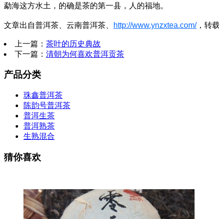
勐海这方水土，的确是茶的第一县，人的福地。
文章出自普洱茶、云南普洱茶、
http://www.ynzxtea.com/
，转
上一篇：
茶叶的历史典故
下一篇：
清朝为何喜欢普洱贡茶
产品分类
珠鑫普洱茶
陈韵号普洱茶
普洱生茶
普洱熟茶
生熟混合
猜你喜欢