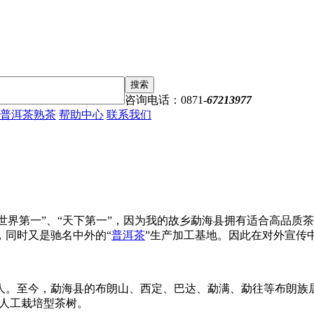
搜索
咨询电话：0871-
67213977
普洱茶熟茶
帮助中心
联系我们
界第一”、“天下第一”，因为我的故乡勐海县拥有适合高品质
，同时又是驰名中外的“
普洱茶
”生产加工基地。因此在对外宣传
人。至今，勐海县的布朗山、西定、巴达、勐满、勐往等布朗族
的人工栽培型茶树。