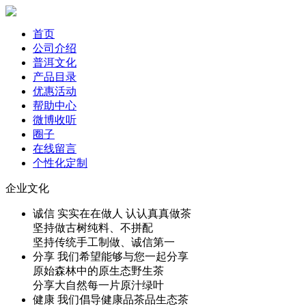
首页
公司介绍
普洱文化
产品目录
优惠活动
帮助中心
微博收听
圈子
在线留言
个性化定制
企业文化
诚
信
实实在在做人 认认真真做茶
坚持做古树纯料、不拼配
坚持传统手工制做、诚信第一
分
享
我们希望能够与您一起分享
原始森林中的原生态野生茶
分享大自然每一片原汁绿叶
健
康
我们倡导健康品茶品生态茶