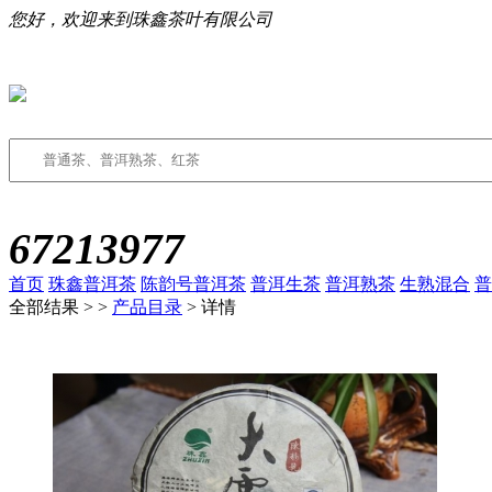
您好，欢迎来到珠鑫茶叶有限公司
67213977
首页
珠鑫普洱茶
陈韵号普洱茶
普洱生茶
普洱熟茶
生熟混合
普
全部结果 >
>
产品目录
> 详情